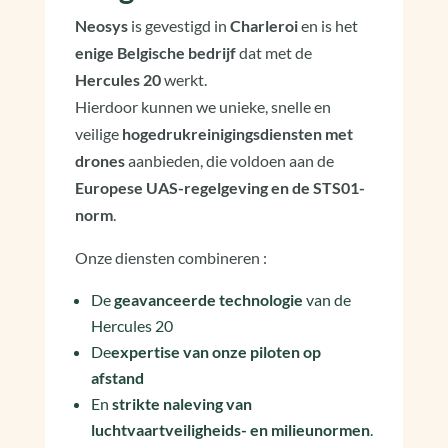
Neosys
is gevestigd in
Charleroi
en is het
enige Belgische bedrijf
dat met de
Hercules 20
werkt.
Hierdoor kunnen we unieke, snelle en
veilige
hogedrukreinigingsdiensten met
drones
aanbieden, die voldoen aan de
Europese UAS-regelgeving en de STS01-
norm
.
Onze diensten combineren :
De
geavanceerde technologie
van de
Hercules 20
De
expertise van onze piloten op
afstand
En
strikte naleving van
luchtvaartveiligheids- en milieunormen
.