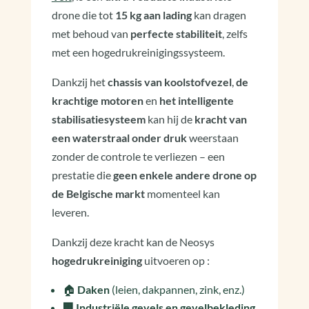
drone die tot
15 kg aan lading
kan dragen
met behoud van
perfecte stabiliteit
, zelfs
met een hogedrukreinigingssysteem.
Dankzij het
chassis van koolstofvezel
,
de
krachtige motoren
en
het intelligente
stabilisatiesysteem
kan hij de
kracht van
een waterstraal onder druk
weerstaan
zonder de controle te verliezen – een
prestatie die
geen enkele andere drone op
de Belgische markt
momenteel kan
leveren.
Dankzij deze kracht kan de Neosys
hogedrukreiniging
uitvoeren op :
🏠
Daken
(leien, dakpannen, zink, enz.)
🏢 Industriële gevels en gevelbekleding